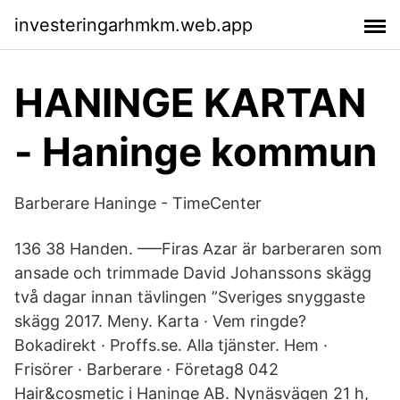
investeringarhmkm.web.app
HANINGE KARTAN
- Haninge kommun
Barberare Haninge - TimeCenter
136 38 Handen. –––Firas Azar är barberaren som
ansade och trimmade David Johanssons skägg
två dagar innan tävlingen ”Sveriges snyggaste
skägg 2017. Meny. Karta · Vem ringde?
Bokadirekt · Proffs.se. Alla tjänster. Hem ·
Frisörer · Barberare · Företag8 042
Hair&cosmetic i Haninge AB. Nynäsvägen 21 h,