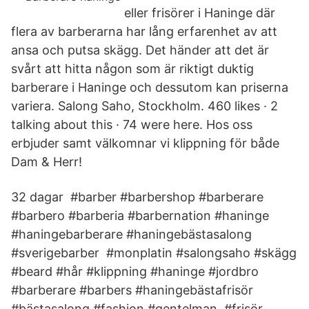
eller frisörer i Haninge där
flera av barberarna har lång erfarenhet av att
ansa och putsa skägg. Det händer att det är
svårt att hitta någon som är riktigt duktig
barberare i Haninge och dessutom kan priserna
variera. Salong Saho, Stockholm. 460 likes · 2
talking about this · 74 were here. Hos oss
erbjuder samt välkomnar vi klippning för både
Dam & Herr!
32 dagar #barber #barbershop #barberare
#barbero #barberia #barbernation #haninge
#haningebarberare #haningebästasalong
#sverigebarber #monplatin #salongsaho #skägg
#beard #hår #klippning #haninge #jordbro
#barberare #barbers #haningebästafrisör
#bästasalong #fashion #gentelman #frisör