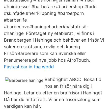
#hairdresser #barberare #barbershop #fade
#skinfade #herrklippning #barberporn
#barberlife
#barberlove#haningebarber#bästafrisör
#haninge Företaget ny etablerat , vi finns i
Brandbergen i Haninge och behöver en frisör Vi
söker en skötsam,trevlig och kunnig
Frisör/Barberare som kan Svenska eller
Prenumerera på nya jobb hos AfroTouch.
Fastest car in the world
Behörighet ABCD Boka tid
hos en frisör nära dig i
Haninge. Letar du efter en bra frisör i Haninge?
Då har du hittat rätt. Vi är en frisörsalong som
verkligen kan hår.