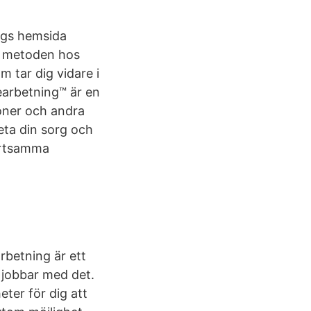
ings hemsida
e metoden hos
 tar dig vidare i
earbetning™ är en
ioner och andra
beta din sorg och
märtsamma
rbetning är ett
 jobbar med det.
eter för dig att