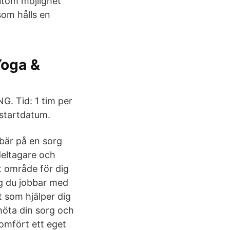
utom möjlighet
som hålls en
Yoga &
. Tid: 1 tim per
 startdatum.
 bär på en sorg
 deltagare och
t område för dig
ig du jobbar med
et som hjälper dig
möta din sorg och
omfört ett eget