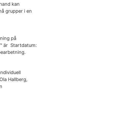
 hand kan
må grupper i en
tning på
™ är Startdatum:
gbearbetning.
ndividuell
la Hallberg,
en