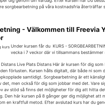
älper dig genom din vardag. Efter kursen har Du dess
are sorgbearbetning på våra kostnadsfria återträffar 
.
tning - Välkommen till Freevia 
ör
Under kursen får du KURS - SORGBEARBETNING
vecka i 7 veckor där vi tillsammans bestämmer
Distans Live Plats Distans Här är kursen för dig som
 den förlusten. Kursen hålls digitalt, där både ni som
ppkopplade samtidigt. Sorgbearbetning är ett känslig
v det, men också för dig som jobbar med det. Vare s
hov av stöd så finns det möjligheter för dig att hitta d
. Den här kursen på 8 gånger ger dig möjlighet att 
m en kraftfull metod. Efter avslutad kurs har du gen