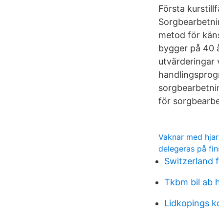
Första kurstil
Sorgbearbetni
metod för käns
bygger på 40 å
utvärderingar 
handlingsprog
sorgbearbetnin
för sorgbearbe
Vaknar med hjar
delegeras på fi
Switzerland 
Tkbm bil ab 
Lidkopings