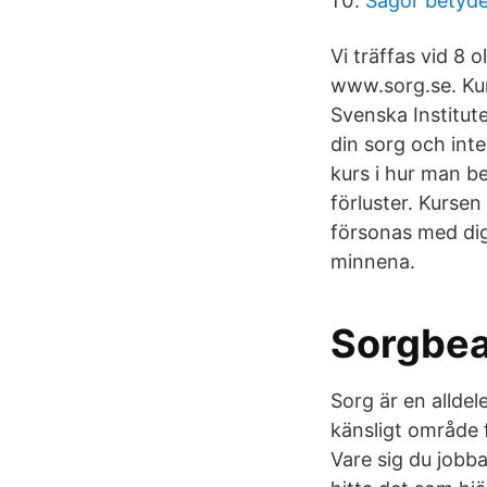
Sagor betyde
Vi träffas vid 8 
www.sorg.se. Kur
Svenska Institute
din sorg och int
kurs i hur man be
förluster. Kursen
försonas med dig
minnena.
Sorgbea
Sorg är en alldel
känsligt område 
Vare sig du jobba