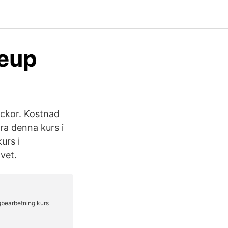
eup
veckor. Kostnad
öra denna kurs i
urs i
vet.