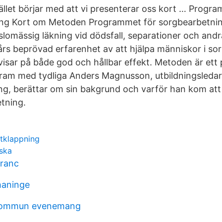
lfället börjar med att vi presenterar oss kort … Progr
ng Kort om Metoden Programmet för sorgbearbetnin
lomässig läkning vid dödsfall, separationer och andra
rs beprövad erfarenhet av att hjälpa människor i so
visar på både god och hållbar effekt. Metoden är ett
ram med tydliga Anders Magnusson, utbildningsleda
g, berättar om sin bakgrund och varför han kom att 
tning.
tklappning
nska
franc
haninge
 kommun evenemang