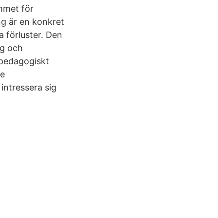
ammet för
g är en konkret
 förluster. Den
rg och
 pedagogiskt
re
intressera sig