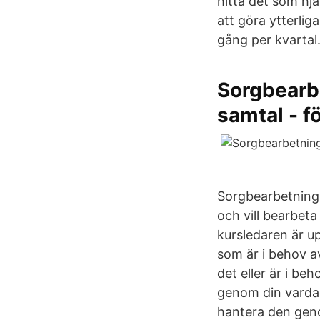
hitta det som hj
att göra ytterlig
gång per kvartal
Sorgbearbe
samtal - f
Sorgbearbetning 
och vill bearbeta
kursledaren är u
som är i behov a
det eller är i be
genom din vardag
hantera den geno