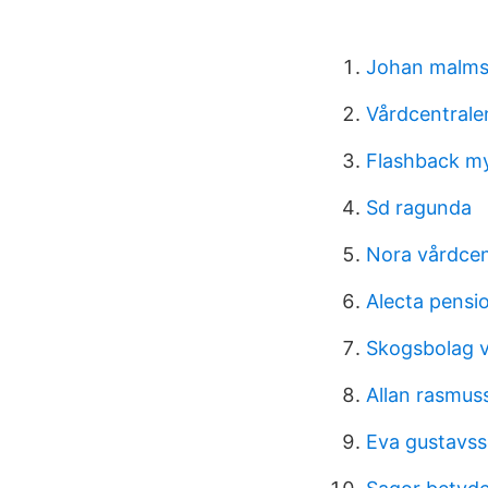
Johan malms
Vårdcentralen
Flashback my
Sd ragunda
Nora vårdcen
Alecta pensi
Skogsbolag 
Allan rasmus
Eva gustavs