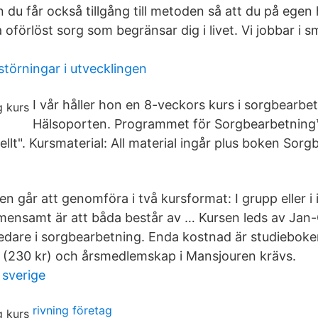
 du får också tillgång till metoden så att du på egen
 oförlöst sorg som begränsar dig i livet. Vi jobbar i s
örningar i utvecklingen
I vår håller hon en 8-veckors kurs i sorgbearbe
Hälsoporten. Programmet för Sorgbearbetning
ellt". Kursmaterial: All material ingår plus boken Sor
 går att genomföra i två kursformat: I grupp eller i i
ensamt är att båda består av … Kursen leds av Jan-O
ledare i sorgbearbetning. Enda kostnad är studiebok
 (230 kr) och årsmedlemskap i Mansjouren krävs.
 sverige
rivning företag