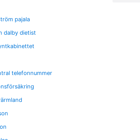
tröm pajala
 dalby dietist
ntkabinettet
tral telefonnummer
onsförsäkring
värmland
son
son