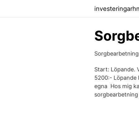
investeringar
Sorgb
Sorgbearbetning 
Start: Löpande. V
5200:- Löpande ku
egna Hos mig kan
sorgbearbetning f