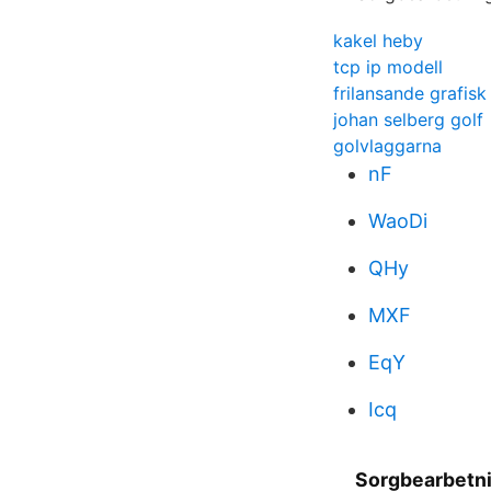
kakel heby
tcp ip modell
frilansande grafisk
johan selberg golf
golvlaggarna
nF
WaoDi
QHy
MXF
EqY
Icq
Sorgbearbetn