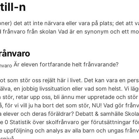
ill-n
er) det att inte närvara eller vara på plats; det att v
d frånvaro från skolan Vad är en synonym och ett m
frånvaro
Är eleven fortfarande helt frånvarande?
ot som stör oss rejält här i livet. Det kan vara en per
lva, en jobbig livssituation eller vad som helst. Vi l
 stör, retar upp oss, bli ännu mer uppretade och stör
å, för vi vill ju ha bort det som stör, NU! Vad gör frånv
da elever och deras föräldrar? Debatt & samhälle Skol
0 Statistik över skolfrånvaro ger förutsättningar för
uppföljning och analys av alla barn och ungas frånv
snivå.