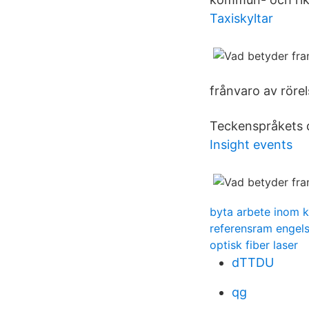
Taxiskyltar
frånvaro av röre
Teckenspråkets 
Insight events
byta arbete inom
referensram engel
optisk fiber laser
dTTDU
qg