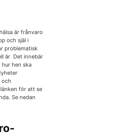
älsa är frånvaro
p och själ i
r problematisk
ll är Det innebär
r hur hen ska
Nyheter
- och
länken för att se
ända. Se nedan
ro-