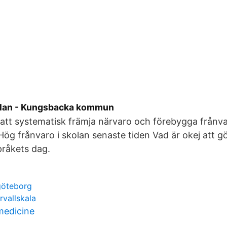
lan - Kungsbacka kommun
r att systematisk främja närvaro och förebygga frånva
- Hög frånvaro i skolan senaste tiden Vad är okej att g
pråkets dag.
göteborg
rvallskala
medicine