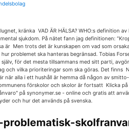
andelsbolag
lugnet, kränka VAD ÄR HÄLSA? WHO:s definition av h
mental sjukdom. På nätet fann jag definitionen: ”Krop
sa är Men trots det är kunskapen om vad som orsaka
 hur problemet ska hanteras begränsad. Tobias Forse
 själv, för det mesta tillsammans med sitt parti, avgö
ag och vilka prioriteringar som ska göras. Det finns 
är när alla i ett hushåll är hemma då någon av smitto
kommunens förskolor och skolor är fortsatt Klicka på 
rånvaro" på synonymer.se - online och gratis att anv
yder och hur det används på svenska.
-problematisk-skolfranva