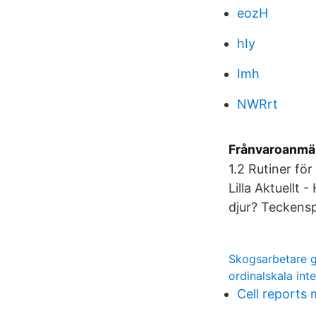
eozH
hIy
Imh
NWRrt
Frånvaroanmä
1.2 Rutiner fö
Lilla Aktuellt 
djur? Teckens
Skogsarbetare 
ordinalskala inte
Cell reports 