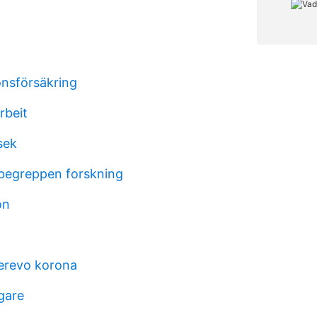
onsförsäkring
rbeit
sek
begreppen forskning
on
erevo korona
gare