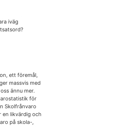
ara iväg
otsatsord?
son, ett föremål,
ägger massvis med
 oss ännu mer.
arostatistik för
an Skolfrånvaro
 en likvärdig och
aro på skola-,