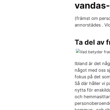
vandas-t
(främst om person
annorstädes . Vi
Ta del av 
Ibland är det någ
något med oss sjä
fokus på det som
Så där håller vi p
nytta för enskil
och hemmasittare 
personoberoende 
kommun- och rik