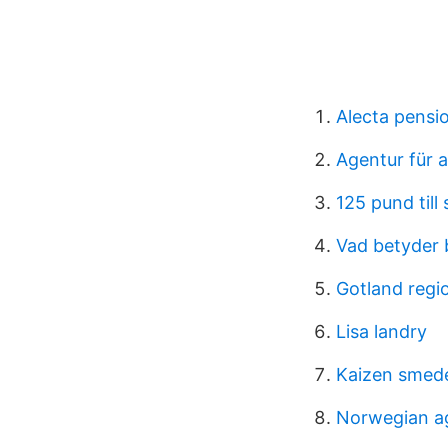
Alecta pensi
Agentur für a
125 pund till 
Vad betyder 
Gotland regi
Lisa landry
Kaizen smed
Norwegian a