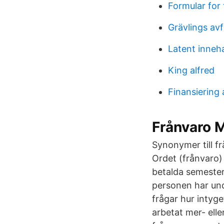
Formular for 
Grävlings avf
Latent inneha
King alfred
Finansiering
Frånvaro 
Synonymer till fr
Ordet (frånvaro)
betalda semester
personen har und
frågar hur intyge
arbetat mer- elle