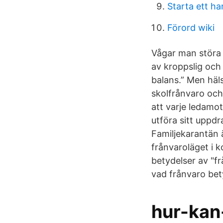
Starta ett h
Förord wiki
Vågar man störa 
av kroppslig och 
balans.” Men häl
skolfrånvaro och
att varje ledamot
utföra sitt uppdr
Familjekarantän 
frånvaroläget i 
betydelser av "f
vad frånvaro bet
hur-kan