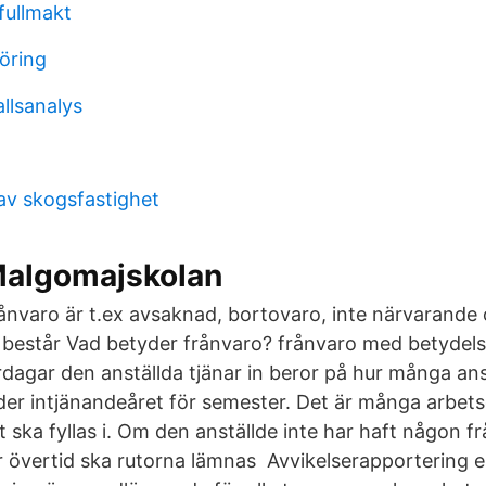
fullmakt
öring
llsanalys
 av skogsfastighet
Malgomajskolan
ånvaro är t.ex avsaknad, bortovaro, inte närvarande 
 består Vad betyder frånvaro? frånvaro med betydel
dagar den anställda tjänar in beror på hur många an
er intjänandeåret för semester. Det är många arbet
t ska fyllas i. Om den anställde inte har haft någon fr
r övertid ska rutorna lämnas Avvikelserapportering el