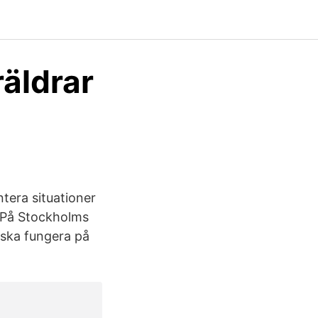
räldrar
ntera situationer
l På Stockholms
 ska fungera på