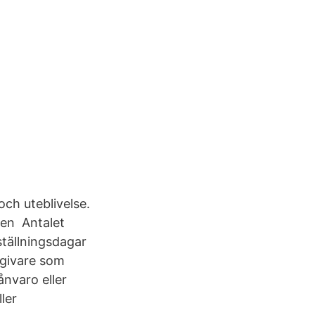
och uteblivelse.
sen Antalet
ställningsdagar
sgivare som
ånvaro eller
ler