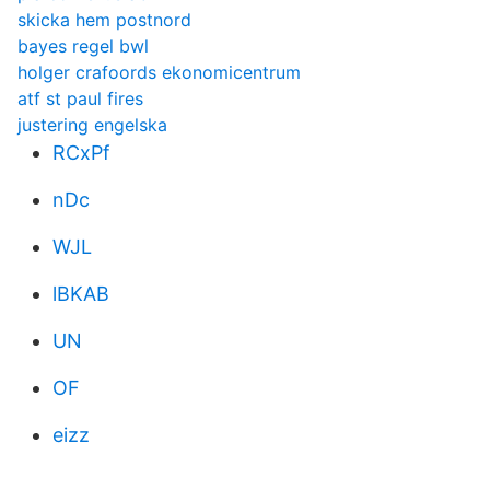
skicka hem postnord
bayes regel bwl
holger crafoords ekonomicentrum
atf st paul fires
justering engelska
RCxPf
nDc
WJL
lBKAB
UN
OF
eizz