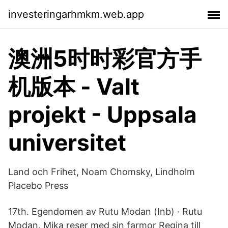
investeringarhmkm.web.app
澳洲5时时彩官方手
机版本 - Valt
projekt - Uppsala
universitet
Land och Frihet, Noam Chomsky, Lindholm
Placebo Press
17th. Egendomen av Rutu Modan (Inb) · Rutu
Modan. Mika reser med sin farmor Regina till