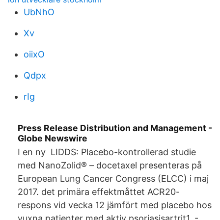
UbNhO
Xv
oiixO
Qdpx
rIg
Press Release Distribution and Management -
Globe Newswire
I en ny LIDDS: Placebo-kontrollerad studie
med NanoZolid® – docetaxel presenteras på
European Lung Cancer Congress (ELCC) i maj
2017. det primära effektmåttet ACR20-
respons vid vecka 12 jämfört med placebo hos
vuxna patienter med aktiv psoriasisartrit1. -