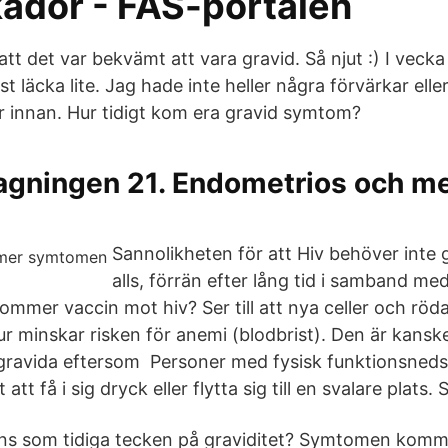
kador - FAS-portalen
tt det var bekvämt att vara gravid. Så njut :) I vecka
t läcka lite. Jag hade inte heller några förvärkar elle
 innan. Hur tidigt kom era gravid symtom?
gningen 21. Endometrios och m
Sannolikheten för att Hiv behöver int
alls, förrän efter lång tid i samband me
ommer vaccin mot hiv? Ser till att nya celler och röd
tur minskar risken för anemi (blodbrist). Den är kans
r gravida eftersom Personer med fysisk funktionsneds
 att få i sig dryck eller flytta sig till en svalare plats.
ns som tidiga tecken på graviditet? Symtomen komme