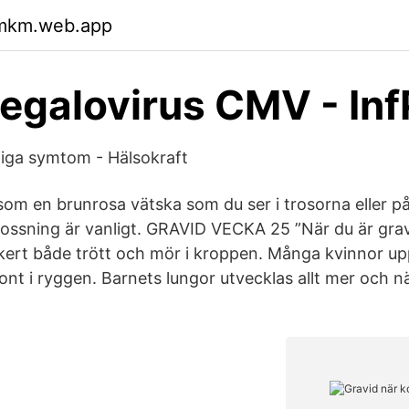
hmkm.web.app
galovirus CMV - Inf
nliga symtom - Hälsokraft
m en brunrosa vätska som du ser i trosorna eller på
lossning är vanligt. GRAVID VECKA 25 ”När du är grav
kert både trött och mör i kroppen. Många kvinnor up
ont i ryggen. Barnets lungor utvecklas allt mer och n