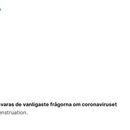
a
svaras de vanligaste frågorna om coronaviruset
enstruation.