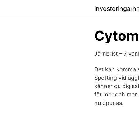
investeringar
Cytome
Järnbrist – 7 va
Det kan komma so
Spotting vid ägg
känner du dig sä
får mer och mer 
nu öppnas.