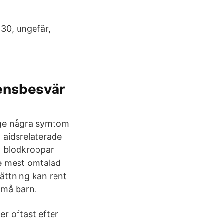
 30, ungefär,
r
ensbesvär
e ge några symtom
d aidsrelaterade
a blodkroppar
ke mest omtalad
ättning kan rent
 Små barn.
r oftast efter