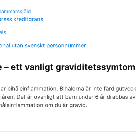
k
 hammarskjöld
ress kreditgrans
els
sonal utan svenskt personnummer
 – ett vanligt graviditetssymtom
r bihåleinflammation. Bihålorna är inte färdigutveck
åren. Det är ovanligt att barn under 6 år drabbas a
håleinflammation om du är gravid.