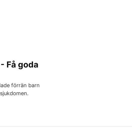
 - Få goda
lade förrän barn
v sjukdomen.