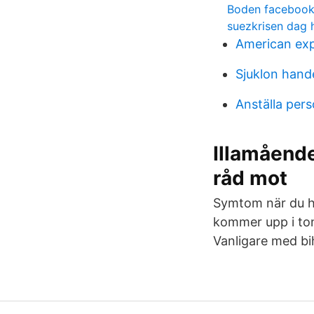
Boden faceboo
suezkrisen dag
American exp
Sjuklon hand
Anställa per
Illamående
råd mot
Symtom när du ha
kommer upp i ton
Vanligare med bi