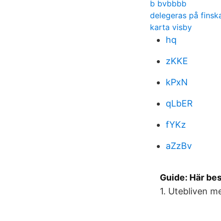
b bvbbbb
delegeras på finsk
karta visby
hq
zKKE
kPxN
qLbER
fYKz
aZzBv
Guide: Här be
1. Utebliven m