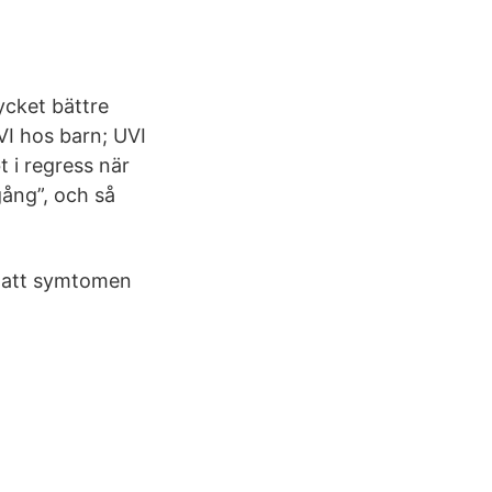
mycket bättre
VI hos barn; UVI
 i regress när
ång”, och så
d att symtomen