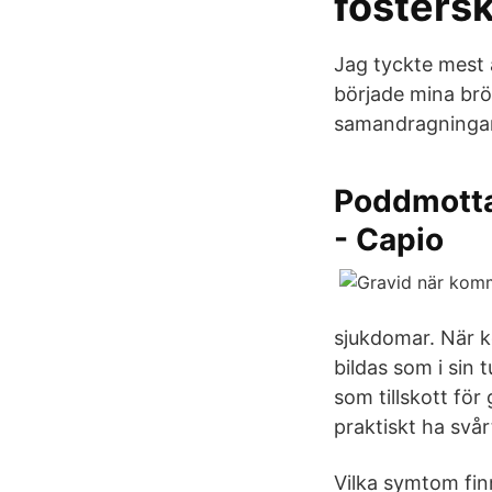
fosters
Jag tyckte mest a
började mina brös
samandragningar
Poddmotta
- Capio
sjukdomar. När k
bildas som i sin 
som tillskott fö
praktiskt ha svårt
Vilka symtom fin