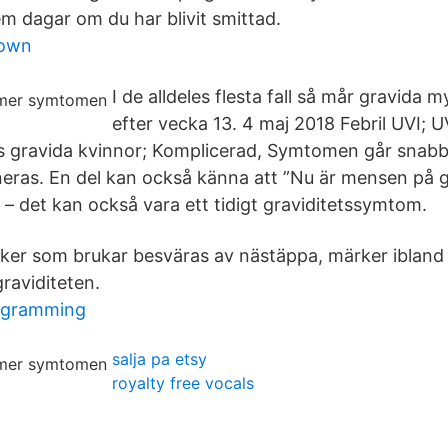
fem dagar om du har blivit smittad.
down
I de alldeles flesta fall så mår gravida 
efter vecka 13. 4 maj 2018 Febril UVI; U
 gravida kvinnor; Komplicerad, Symtomen går snabbt
eras. En del kan också känna att ”Nu är mensen på g
– det kan också vara ett tidigt graviditetssymtom.
iker som brukar besväras av nästäppa, märker iblan
raviditeten.
ogramming
salja pa etsy
royalty free vocals