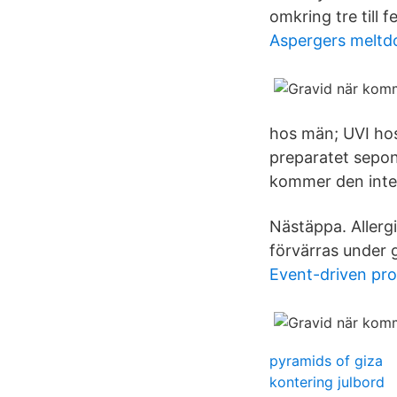
omkring tre till 
Aspergers melt
hos män; UVI hos
preparatet sepon
kommer den inte 
Nästäppa. Allerg
förvärras under g
Event-driven pr
pyramids of giza
kontering julbord