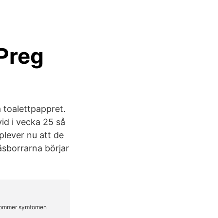
Preg
 toalettpappret.
id i vecka 25 så
plever nu att de
äsborrarna börjar