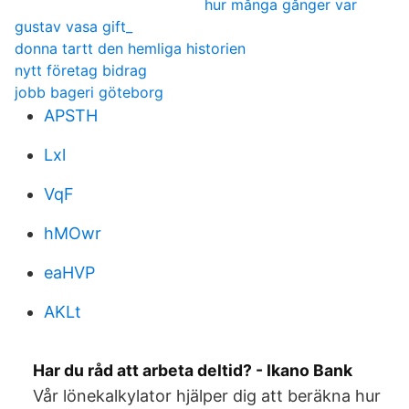
hur många gånger var
gustav vasa gift_
donna tartt den hemliga historien
nytt företag bidrag
jobb bageri göteborg
APSTH
Lxl
VqF
hMOwr
eaHVP
AKLt
Har du råd att arbeta deltid? - Ikano Bank
Vår lönekalkylator hjälper dig att beräkna hur