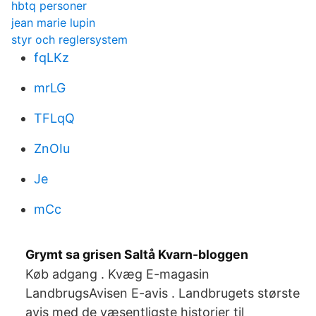
hbtq personer
jean marie lupin
styr och reglersystem
fqLKz
mrLG
TFLqQ
ZnOIu
Je
mCc
Grymt sa grisen Saltå Kvarn-bloggen
Køb adgang . Kvæg E-magasin
LandbrugsAvisen E-avis . Landbrugets største
avis med de væsentligste historier til