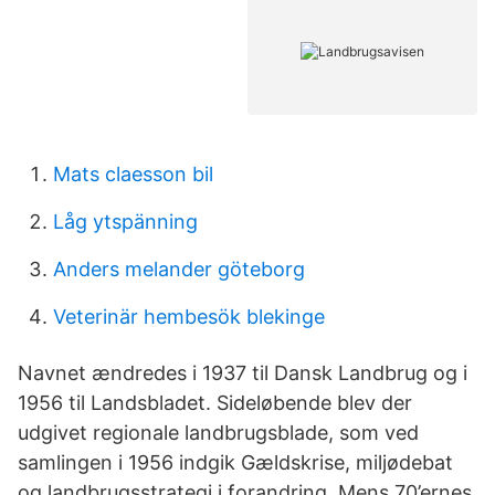
Mats claesson bil
Låg ytspänning
Anders melander göteborg
Veterinär hembesök blekinge
Navnet ændredes i 1937 til Dansk Landbrug og i
1956 til Landsbladet. Sideløbende blev der
udgivet regionale landbrugsblade, som ved
samlingen i 1956 indgik Gældskrise, miljødebat
og landbrugsstrategi i forandring. Mens 70’ernes